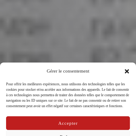
Gérer le consentement
Pour offrir les meilleures expériences, nous utilisons des technologies telles que les
cookies pour stocker et/ou accéder aux informations des appareils. Le fait de consentir
à ces technologies nous permettra de traiter des données telles que le comportement de
15 ans déjà ! Episode 3 : 2012
navigation ou les ID uniques sur ce site. Le fait de ne pas consentir ou de retirer son
consentement peut avoir un effet négatif sur certaines caractéristiques et fonctions.
par
La Compagnie Caravelle
dans
15 ans
,
Carnet de
Publié
bord
sur
03/02/2025
Accepter
le