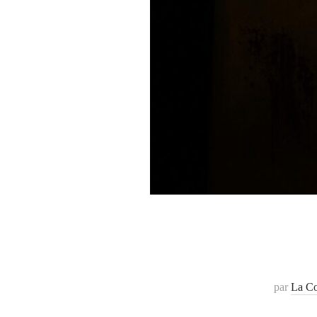
par
La Co