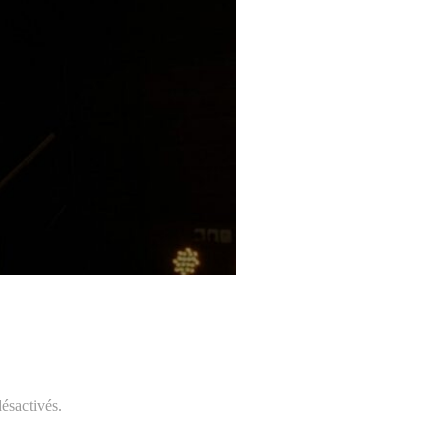
ésactivés.