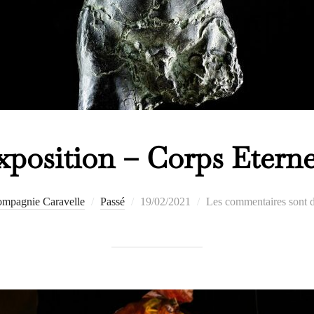
xposition – Corps Eterne
Publié
mpagnie Caravelle
Passé
19/02/2021
Les commentaires sont d
le