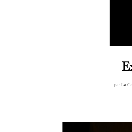
E
par
La Co