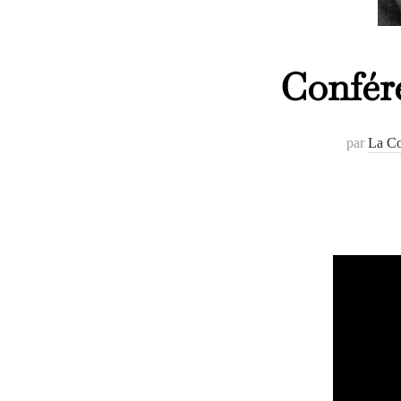
Confére
par
La Co