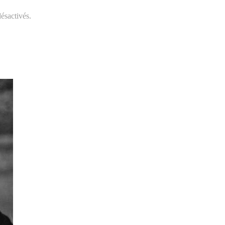
ésactivés.