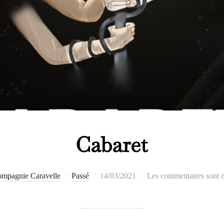
Cabaret
Publié
mpagnie Caravelle
Passé
14/03/2021
Les commentaires sont d
le