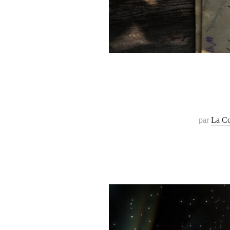
par
La Co