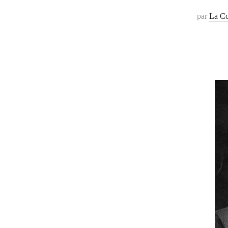
par
La Co