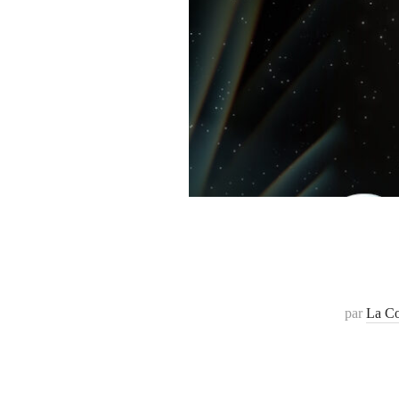
par
La Co