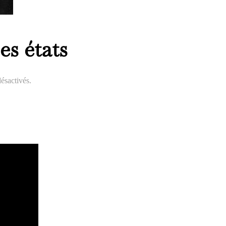
es états
ésactivés.