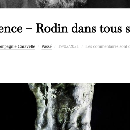
nce – Rodin dans tous s
Publié
mpagnie Caravelle
Passé
19/02/2021
Les commentaires sont d
le