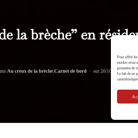
e la brèche” en réside
Pour offrir le
stocker et/ou 
permettra de t
Publié
ans
Au creux de la brèche
,
Carnet de bord
sur
20/10/2024
Le fait de ne 
le
caractéristique
Ac