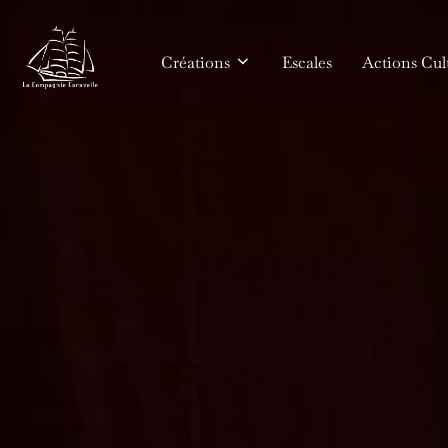
Aller
au
Créations
Escales
Actions Cult
contenu