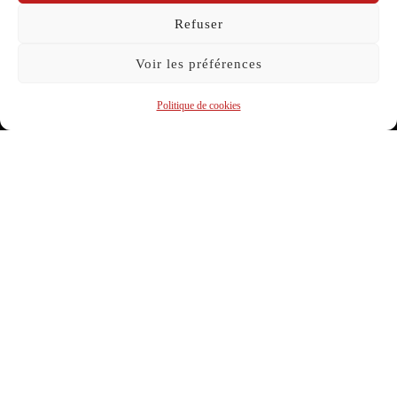
Refuser
Voir les préférences
Politique de cookies
Photo de Théo Arifont @theo_bjectif – Au creux de la Brèche –
La Compagnie Caravelle 202309
Rentrée au Conservatoire d’Annecy à ses sept ans, Camille
débute le violoncelle en formation classique puisqu’il en est
de coutume – la gosse a bien essayé de négocier le blues,
mais l’envie est refusée. Alors il faudra attendre des années
avant d’imposer que ce qu’elle aime jouer c’est du
contemporain, du tango avec les copines et surtout mêler ses