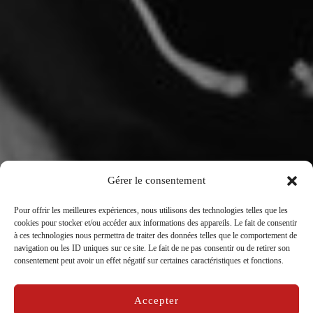
Gérer le consentement
Pour offrir les meilleures expériences, nous utilisons des technologies telles que les
cookies pour stocker et/ou accéder aux informations des appareils. Le fait de consentir
à ces technologies nous permettra de traiter des données telles que le comportement de
navigation ou les ID uniques sur ce site. Le fait de ne pas consentir ou de retirer son
Camille Dégeorges Ruffelaere
consentement peut avoir un effet négatif sur certaines caractéristiques et fonctions.
Publié
par
La Compagnie Caravelle
dans
Matelots
sur
Accepter
le
30/12/2020