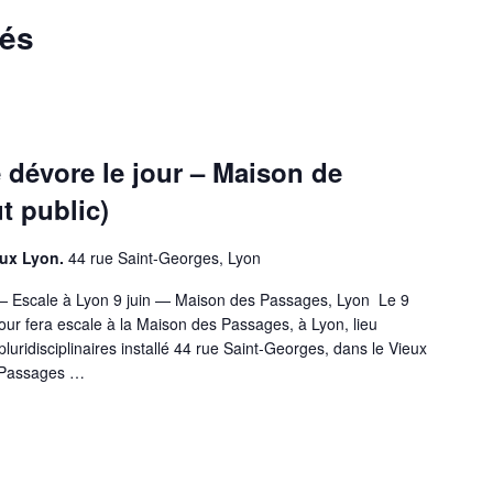
sés
e dévore le jour – Maison de
t public)
eux Lyon.
44 rue Saint-Georges, Lyon
r — Escale à Lyon 9 juin — Maison des Passages, Lyon Le 9
 jour fera escale à la Maison des Passages, à Lyon, lieu
pluridisciplinaires installé 44 rue Saint-Georges, dans le Vieux
s Passages …
A NUIT NE DÉVORE LE JOUR – MAISON DE PASSAGE – LYON (TOUT 