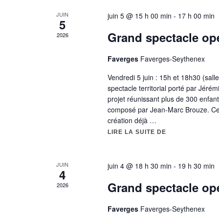
a
É
JUIN
juin 5 @ 15 h 00 min
-
17 h 00 min
t
v
5
è
Grand spectacle opé
2026
i
n
Faverges
Faverges-Seythenex
o
e
m
Vendredi 5 juin : 15h et 18h30 (sal
n
e
spectacle territorial porté par Jéré
projet réunissant plus de 300 enfant
d
n
composé par Jean-Marc Brouze. Ce r
t
création déjà …
e
s
LIRE LA SUITE DE
« GRAND SPECT
v
p
a
u
JUIN
juin 4 @ 18 h 30 min
-
19 h 30 min
r
4
e
m
Grand spectacle opé
2026
o
s
Faverges
Faverges-Seythenex
t