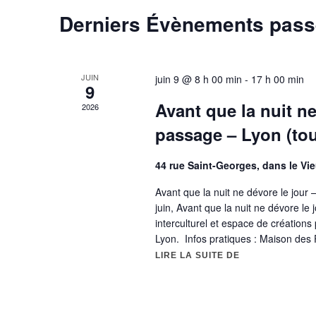
t
c
Derniers Évènements pas
c
-
t
h
c
i
l
o
e
JUIN
juin 9 @ 8 h 00 min
-
17 h 00 min
9
é
n
Avant que la nuit n
e
.
2026
n
R
passage – Lyon (tou
e
t
e
z
n
44 rue Saint-Georges, dans le Vi
c
u
h
Avant que la nuit ne dévore le jou
n
a
e
juin, Avant que la nuit ne dévore le
e
interculturel et espace de créations 
v
r
d
Lyon. Infos pratiques : Maison de
c
a
i
LIRE LA SUITE DE
« AVANT QUE L
h
t
g
e
e
r
.