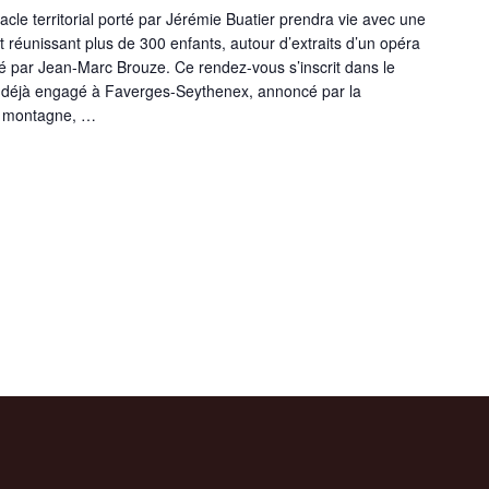
acle territorial porté par Jérémie Buatier prendra vie avec une
 réunissant plus de 300 enfants, autour d’extraits d’un opéra
é par Jean-Marc Brouze. Ce rendez-vous s’inscrit dans le
n déjà engagé à Faverges-Seythenex, annoncé par la
n montagne, …
ACLE OPÉRA FAVERGES (SCOLAIRES) »