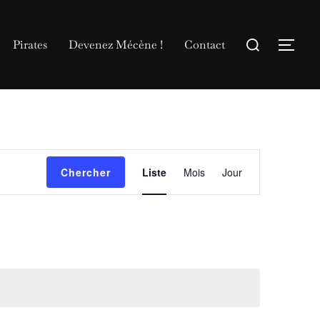
Rechercher :
Pirates
Devenez Mécène !
Contact
Permu
N
Chercher
Liste
Mois
Jour
a
v
i
g
a
t