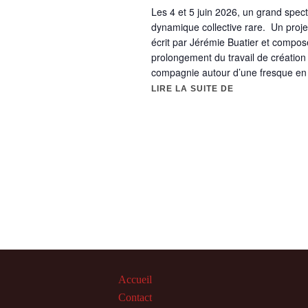
É
-
Les 4 et 5 juin 2026, un grand spect
dynamique collective rare. Un projet
c
v
écrit par Jérémie Buatier et compos
l
prolongement du travail de créatio
è
é
compagnie autour d’une fresque e
.
LIRE LA SUITE DE
« GRAND SPECT
n
e
m
e
n
t
s
Accueil
Contact