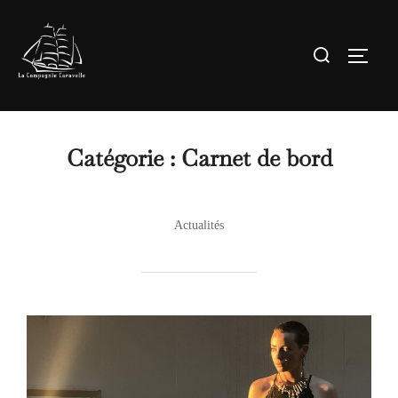
Aller
au
Rechercher :
Permute
contenu
Catégorie :
Carnet de bord
Actualités