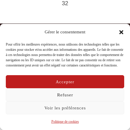
des
32
publications
Gérer le consentement
Accueil
Contact
Pour offrir les meilleures expériences, nous utilisons des technologies telles que les
Mentions légales, politique de confidentialité et cookies
cookies pour stocker et/ou accéder aux informations des appareils. Le fait de consentir
à ces technologies nous permettra de traiter des données telles que le comportement de
Politique de cookies (UE)
navigation ou les ID uniques sur ce site. Le fait de ne pas consentir ou de retirer son
consentement peut avoir un effet négatif sur certaines caractéristiques et fonctions.
Mentions légales, politique de confidentialité et cookies
Accepter
Copyright © 2026 La Compagnie Caravelle
Refuser
Inspiro Theme
par
WPZOOM
Voir les préférences
Politique de cookies