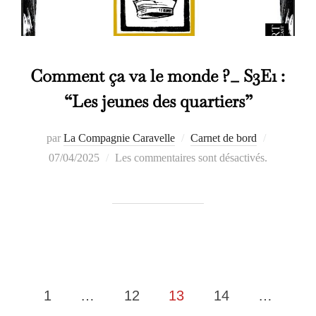
Comment ça va le monde ?_ S3E1 :
“Les jeunes des quartiers”
Publié
par
La Compagnie Caravelle
Carnet de bord
le
07/04/2025
Les commentaires sont désactivés.
Pagination
1
…
12
13
14
…