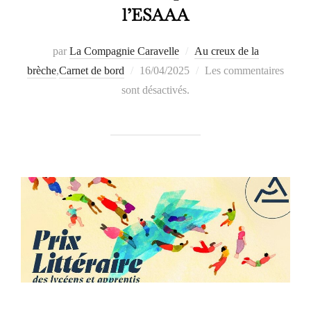
l’ESAAA
par
La Compagnie Caravelle
Au creux de la
Publié
brèche
,
Carnet de bord
16/04/2025
Les commentaires
le
sont désactivés.