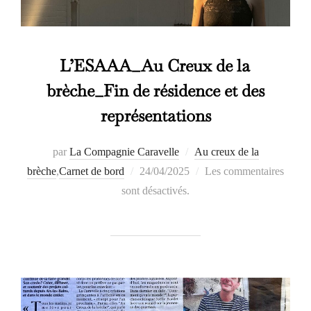
L’ESAAA_Au Creux de la
brèche_Fin de résidence et des
représentations
par
La Compagnie Caravelle
Au creux de la
Publié
brèche
,
Carnet de bord
24/04/2025
Les commentaires
le
sont désactivés.