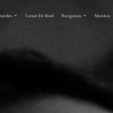
urelles
Carnet De Bord
Navigation
Matelots