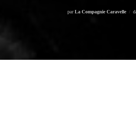
par
La Compagnie Caravelle
d
Adila Bendimerad est une actrice de 
productrice algérienne. Elle vit et tr
Alger, où elle joue, produit et prog
ensuite actrice pendant deux ans au
des
Milles et une Nuits
(2011) avec
meilleur ensemble d’acteurs au Fes