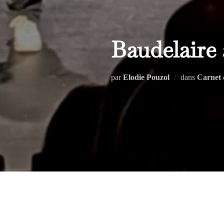
Baudelaire
par
Elodie Pouzol
dans
Carnet 
Le groupe du
Lycée Baudelaire
, 
Salle comble.
Et une soirée à la hau