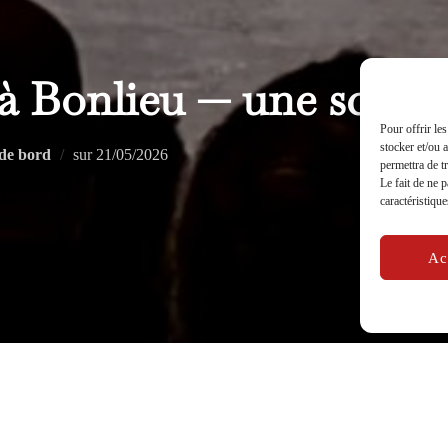
 à Bonlieu — une scène
Pour offrir le
stocker et/ou 
Publié
de bord
sur
21/05/2026
permettra de t
le
Le fait de ne 
caractéristique
Ac
accompagné par
Jérémie Buatier
, a présenté son travail sur la scène de
teur.