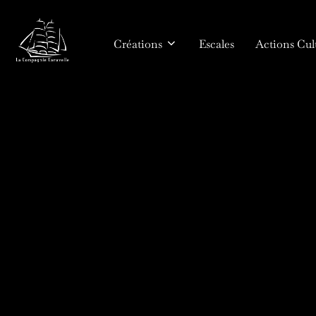
Aller
au
Créations
Escales
Actions Cult
contenu