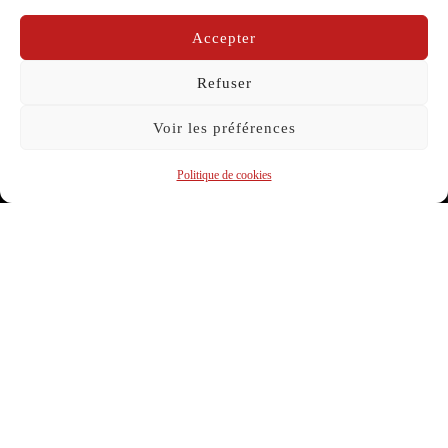
Accepter
par
La Compagnie Caravelle
dans
Carnet de bord
Publié
sur
22/06/2024
Refuser
le
Voir les préférences
Politique de cookies