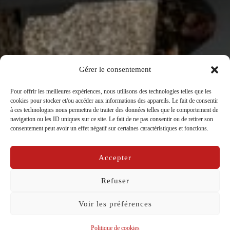
Gérer le consentement
Pour offrir les meilleures expériences, nous utilisons des technologies telles que les
cookies pour stocker et/ou accéder aux informations des appareils. Le fait de consentir
à ces technologies nous permettra de traiter des données telles que le comportement de
navigation ou les ID uniques sur ce site. Le fait de ne pas consentir ou de retirer son
consentement peut avoir un effet négatif sur certaines caractéristiques et fonctions.
C’est Cadeau, c’est Caravelle
Accepter
par
La Compagnie Caravelle
dans
Carnet de bord
Publié
sur
12/01/2024
Refuser
le
Voir les préférences
Politique de cookies