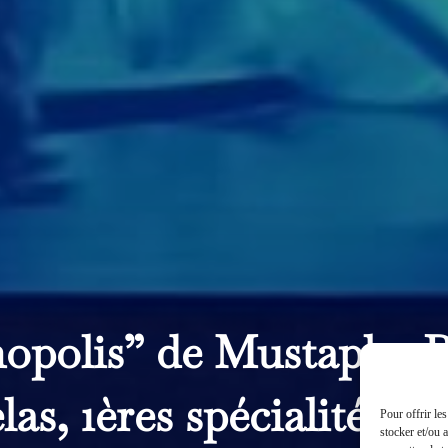
nopolis” de Mustapha B
las, 1ères spécialité Th
Pour offrir le
stocker et/ou 