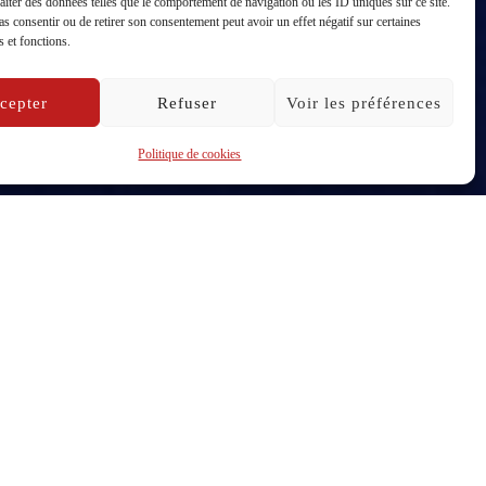
raiter des données telles que le comportement de navigation ou les ID uniques sur ce site.
pas consentir ou de retirer son consentement peut avoir un effet négatif sur certaines
s et fonctions.
cepter
Refuser
Voir les préférences
Politique de cookies