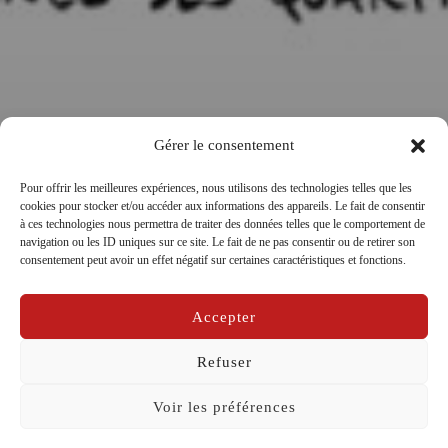
Gérer le consentement
Pour offrir les meilleures expériences, nous utilisons des technologies telles que les
cookies pour stocker et/ou accéder aux informations des appareils. Le fait de consentir
Comment ça va le monde ?_ S3E1 :
à ces technologies nous permettra de traiter des données telles que le comportement de
navigation ou les ID uniques sur ce site. Le fait de ne pas consentir ou de retirer son
“Les jeunes des quartiers”
consentement peut avoir un effet négatif sur certaines caractéristiques et fonctions.
par
La Compagnie Caravelle
dans
Carnet de bord
Accepter
Publié
sur
07/04/2025
le
Refuser
Voir les préférences