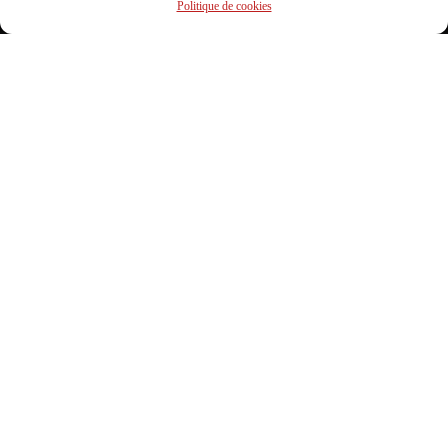
Politique de cookies
Un premier épisode qui aborde les perspectives de ces