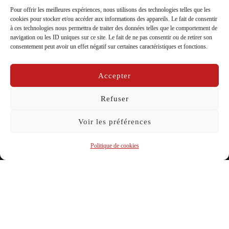
Pour offrir les meilleures expériences, nous utilisons des technologies telles que les
cookies pour stocker et/ou accéder aux informations des appareils. Le fait de consentir
EPSM74, Le spectacle du 8 mars à
à ces technologies nous permettra de traiter des données telles que le comportement de
Chateau Rouge
navigation ou les ID uniques sur ce site. Le fait de ne pas consentir ou de retirer son
consentement peut avoir un effet négatif sur certaines caractéristiques et fonctions.
par
La Compagnie Caravelle
dans
Au creux de la
Publié
Accepter
brèche
,
Carnet de bord
sur
10/03/2025
le
Refuser
Voir les préférences
Politique de cookies