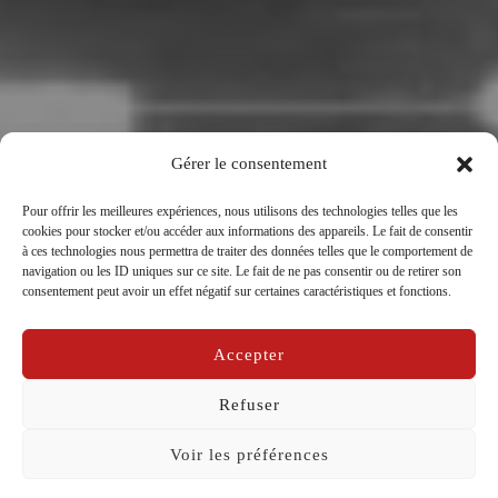
Gérer le consentement
Chronique 2 d’une mort
Pour offrir les meilleures expériences, nous utilisons des technologies telles que les
annoncée_Guillotine_ 3 tableaux_3
cookies pour stocker et/ou accéder aux informations des appareils. Le fait de consentir
à ces technologies nous permettra de traiter des données telles que le comportement de
combats
navigation ou les ID uniques sur ce site. Le fait de ne pas consentir ou de retirer son
consentement peut avoir un effet négatif sur certaines caractéristiques et fonctions.
par
Isabelle Roux-Lalisban
dans
Carnet de
Publié
bord
,
Guillotine
,
Guillotine France
sur
14/02/2026
Accepter
le
Refuser
Voir les préférences