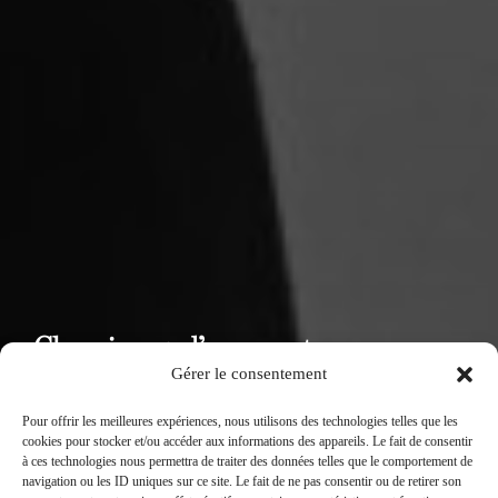
Chronique 5 d’une mort
Gérer le consentement
annoncée__Guillotine_La mini
interview_ Quelle préparation ?
Pour offrir les meilleures expériences, nous utilisons des technologies telles que les
cookies pour stocker et/ou accéder aux informations des appareils. Le fait de consentir
à ces technologies nous permettra de traiter des données telles que le comportement de
par
Isabelle Roux-Lalisban
dans
Carnet de
navigation ou les ID uniques sur ce site. Le fait de ne pas consentir ou de retirer son
Publié
bord
,
Guillotine
,
Guillotine France
sur
20/02/2026