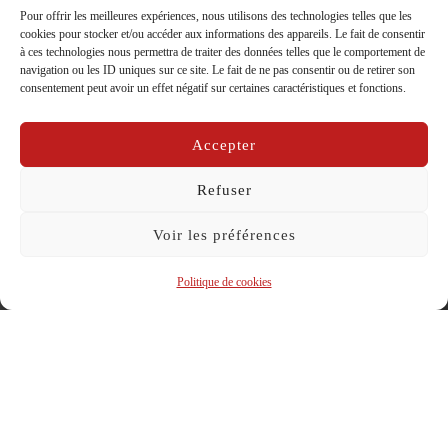
Pour offrir les meilleures expériences, nous utilisons des technologies telles que les
cookies pour stocker et/ou accéder aux informations des appareils. Le fait de consentir
Karine Vartanian
à ces technologies nous permettra de traiter des données telles que le comportement de
navigation ou les ID uniques sur ce site. Le fait de ne pas consentir ou de retirer son
consentement peut avoir un effet négatif sur certaines caractéristiques et fonctions.
par
La Compagnie Caravelle
dans
matelots d'avant
Publié
sur
19/05/2014
Accepter
le
Refuser
Voir les préférences
Politique de cookies
Pianiste
Dans la compagnie jusqu’en 2016