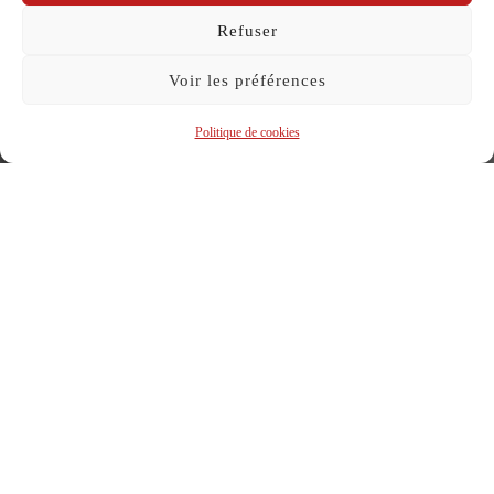
le
Refuser
Voir les préférences
Politique de cookies
Administratrice
Dans la compagnie jusqu’en 2020
Kristina D’Agostin est née à Aix-les-Bains à la Belle
Époque.
Elle se destine d’abord à des études scientifiques avec pour
conviction profonde qu’il faut porter un regard et préserver
l’environnement qui nous entoure.