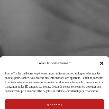
Gérer le consentement
Pour offrir les meilleures expériences, nous utilisons des technologies telles que les
cookies pour stocker et/ou accéder aux informations des appareils. Le fait de consentir
à ces technologies nous permettra de traiter des données telles que le comportement de
navigation ou les ID uniques sur ce site. Le fait de ne pas consentir ou de retirer son
Kristina D’agostin
consentement peut avoir un effet négatif sur certaines caractéristiques et fonctions.
par
La Compagnie Caravelle
dans
matelots d'avant
Accepter
Publié
sur
19/05/2015