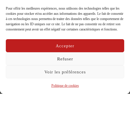
Pour offrir les meilleures expériences, nous utilisons des technologies telles que les
cookies pour stocker et/ou accéder aux informations des appareils. Le fait de consentir
à ces technologies nous permettra de traiter des données telles que le comportement de
“Le Goûter des généraux” en 2nde
navigation ou les ID uniques sur ce site. Le fait de ne pas consentir ou de retirer son
consentement peut avoir un effet négatif sur certaines caractéristiques et fonctions.
option facultative, Lycée Baudelaire
par
La Compagnie Caravelle
dans
Carnet de bord
Accepter
Publié
sur
04/10/2024
Refuser
le
Voir les préférences
Politique de cookies