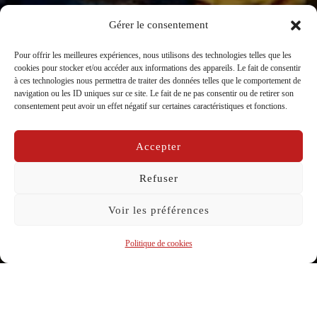
Gérer le consentement
Pour offrir les meilleures expériences, nous utilisons des technologies telles que les
cookies pour stocker et/ou accéder aux informations des appareils. Le fait de consentir
à ces technologies nous permettra de traiter des données telles que le comportement de
“Le Jour où le Titanic a coulé” en
navigation ou les ID uniques sur ce site. Le fait de ne pas consentir ou de retirer son
consentement peut avoir un effet négatif sur certaines caractéristiques et fonctions.
Avant Première
par
La Compagnie Caravelle
dans
Carnet de bord
Accepter
Publié
sur
04/04/2025
Refuser
le
Voir les préférences
Politique de cookies