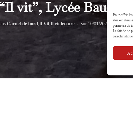
“Il vit”, Lycée Baudel
Pour offrir le
stocker et/ou 
Publié
ans
Carnet de bord
,
Il Vit
,
Il vit lecture
sur
10/01/2024
permettra de t
Le fait de ne 
le
caractéristique
Ac