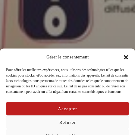
Gérer le consentement
Pour offrir les meilleures expériences, nous utilisons des technologies telles que les
cookies pour stocker et/ou accéder aux informations des appareils. Le fait de consentir
L’EPSM74_ Vendredi 13
à ces technologies nous permettra de traiter des données telles que le comportement de
navigation ou les ID uniques sur ce site. Le fait de ne pas consentir ou de retirer son
juin_L’Émission radio en direct
consentement peut avoir un effet négatif sur certaines caractéristiques et fonctions.
par
La Compagnie Caravelle
dans
Carnet de bord
Accepter
Publié
sur
05/06/2025
le
Refuser