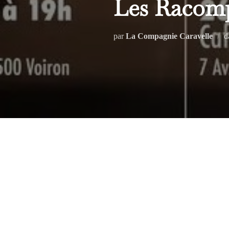
Les Racomp
par
La Compagnie Caravelle
d