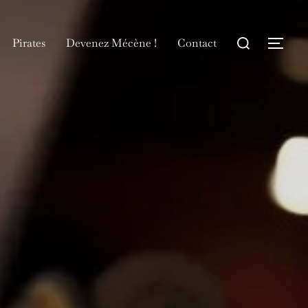
Rechercher :
Pirates
Devenez Mécène !
Contact
Permu