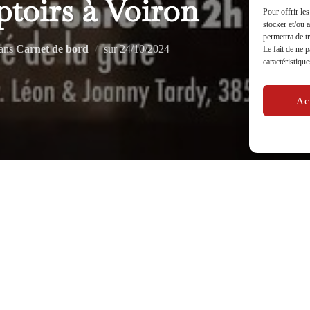
toirs à Voiron
Pour offrir le
stocker et/ou 
permettra de t
Publié
ans
Carnet de bord
sur
24/10/2024
Le fait de ne 
caractéristique
le
Ac