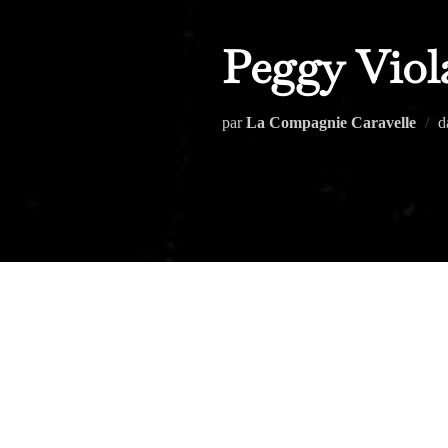
Peggy Viol
par
La Compagnie Caravelle
d
Persuadée que la créativité fait avan
a passé plus de 15 ans de sa vie pro
Grenoble, alliance française de Qu
accompagner des artistes et les met