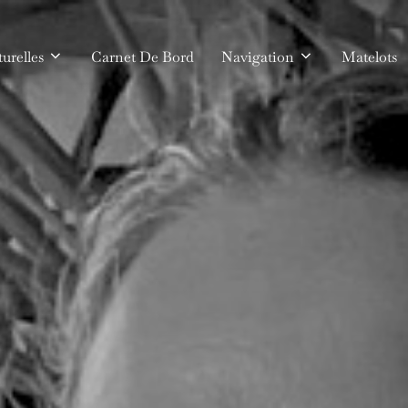
urelles
Carnet De Bord
Navigation
Matelots