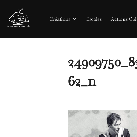
Aller
au
Créations
Escales
Actions Cult
contenu
24909750_8
62_n