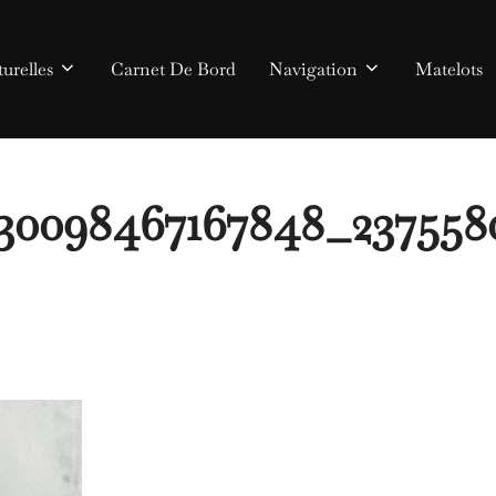
urelles
Carnet De Bord
Navigation
Matelots
30098467167848_237558