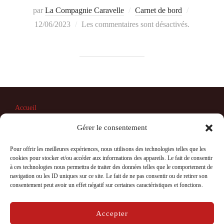
Publié
par
La Compagnie Caravelle
Carnet de bord
le
12/06/2023
Les commentaires sont désactivés.
Accueil
Contact
Gérer le consentement
Mentions légales, politique de confidentialité et cookies
Politique de cookies (UE)
Pour offrir les meilleures expériences, nous utilisons des technologies telles que les
cookies pour stocker et/ou accéder aux informations des appareils. Le fait de consentir
à ces technologies nous permettra de traiter des données telles que le comportement de
navigation ou les ID uniques sur ce site. Le fait de ne pas consentir ou de retirer son
consentement peut avoir un effet négatif sur certaines caractéristiques et fonctions.
Mentions légales, politique de confidentialité et cookies
Copyright © 2026 La Compagnie Caravelle
Accepter
Inspiro Theme
par
WPZOOM