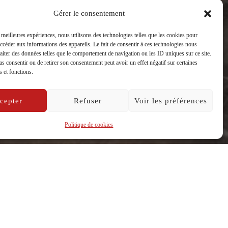
re, à
Gérer le consentement
s meilleures expériences, nous utilisons des technologies telles que les cookies pour
accéder aux informations des appareils. Le fait de consentir à ces technologies nous
raiter des données telles que le comportement de navigation ou les ID uniques sur ce site.
pas consentir ou de retirer son consentement peut avoir un effet négatif sur certaines
s et fonctions.
cepter
Refuser
Voir les préférences
Politique de cookies
i ont présenté ce mardi 28 mai, à
es Collines, les élèves ont su
 a soulevé de nombreuses
t musique. Une belle expérience qui a