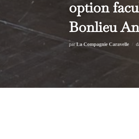
option facu
Bonlieu An
par
La Compagnie Caravelle
d
Retour sur les planches pour les élè
Bonlieu Scène Nationale Annecy,
U
s’approprier l’œuvre et la scène e
polémiques mais qui reste entre leur