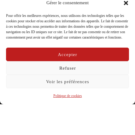
Gérer le consentement
Pour offrir les meilleures expériences, nous utilisons des technologies telles que les
cookies pour stocker et/ou accéder aux informations des appareils. Le fait de consentir
à ces technologies nous permettra de traiter des données telles que le comportement de
navigation ou les ID uniques sur ce site. Le fait de ne pas consentir ou de retirer son
consentement peut avoir un effet négatif sur certaines caractéristiques et fonctions.
Valentin Penning
par
La Compagnie Caravelle
dans
matelots d'avant
Accepter
Publié
sur
18/05/2014
Refuser
le
Voir les préférences
Politique de cookies
Créateur lumière