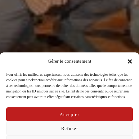
Gérer le consentement
Pour offrir les meilleures expériences, nous utilisons des technologies telles que les
cookies pour stocker et/ou accéder aux informations des appareils. Le fait de consentir
Fin du Workshop et restitution
à ces technologies nous permettra de traiter des données telles que le comportement de
navigation ou les ID uniques sur ce site. Le fait de ne pas consentir ou de retirer son
“Théâtre incontrôlé”
consentement peut avoir un effet négatif sur certaines caractéristiques et fonctions.
par
La Compagnie Caravelle
dans
Carnet de bord
Accepter
Publié
sur
30/11/2024
le
Refuser