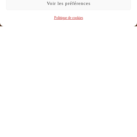
Voir les préférences
Politique de cookies
Vendredi 29 novembre, fin du workshop « Théâtre
Incontrôlé » mené par Antoine Guillot. Après avoir
expérimenté, durant une semaine, les différents outils qui