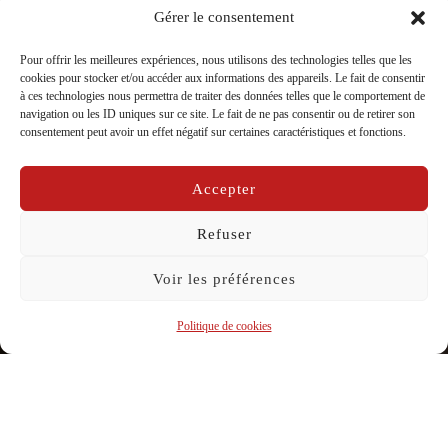
Gérer le consentement
Pour offrir les meilleures expériences, nous utilisons des technologies telles que les
cookies pour stocker et/ou accéder aux informations des appareils. Le fait de consentir
à ces technologies nous permettra de traiter des données telles que le comportement de
“Il Vit” en répétition au Théâtre
navigation ou les ID uniques sur ce site. Le fait de ne pas consentir ou de retirer son
consentement peut avoir un effet négatif sur certaines caractéristiques et fonctions.
Treasure Hill Village, Taipei
par
La Compagnie Caravelle
dans
Carnet de bord
,
Il
Accepter
Publié
Vit
,
Il vit Taïwan
sur
02/12/2024
Refuser
le
Voir les préférences
Politique de cookies