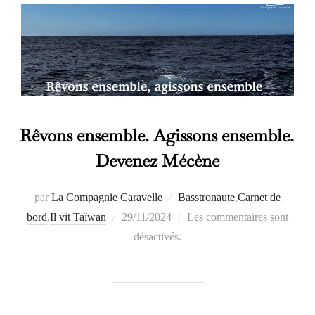
Rêvons ensemble. Agissons ensemble.
Devenez Mécène
par
La Compagnie Caravelle
Basstronaute
,
Carnet de
Publié
bord
,
Il vit Taïwan
29/11/2024
Les commentaires sont
le
désactivés.