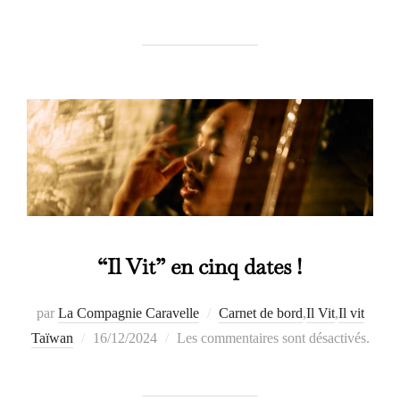
le
“Il Vit” en cinq dates !
par
La Compagnie Caravelle
Carnet de bord
,
Il Vit
,
Il vit
Publié
Taïwan
16/12/2024
Les commentaires sont désactivés.
le