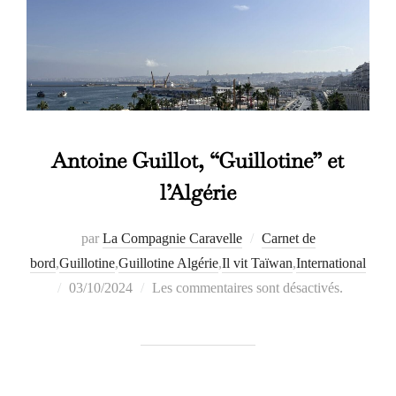
Antoine Guillot, “Guillotine” et
l’Algérie
par
La Compagnie Caravelle
Carnet de
bord
,
Guillotine
,
Guillotine Algérie
,
Il vit Taïwan
,
International
Publié
03/10/2024
Les commentaires sont désactivés.
le