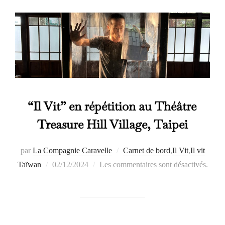
“Il Vit” en répétition au Théâtre
Treasure Hill Village, Taipei
par
La Compagnie Caravelle
Carnet de bord
,
Il Vit
,
Il vit
Publié
Taïwan
02/12/2024
Les commentaires sont désactivés.
le