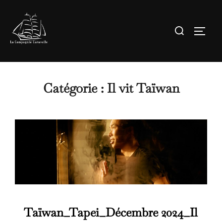
Aller
au
Rechercher :
Permute
contenu
Catégorie :
Il vit Taïwan
Taïwan_Tapei_Décembre 2024_Il