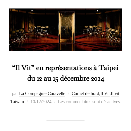
“Il Vit” en représentations à Taipei
du 12 au 15 décembre 2024
par
La Compagnie Caravelle
Carnet de bord
,
Il Vit
,
Il vit
Publié
Taïwan
10/12/2024
Les commentaires sont désactivés.
le