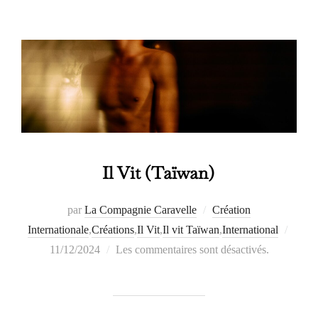
Il Vit (Taïwan)
par
La Compagnie Caravelle
Création
Publi
Internationale
,
Créations
,
Il Vit
,
Il vit Taïwan
,
International
le
11/12/2024
Les commentaires sont désactivés.