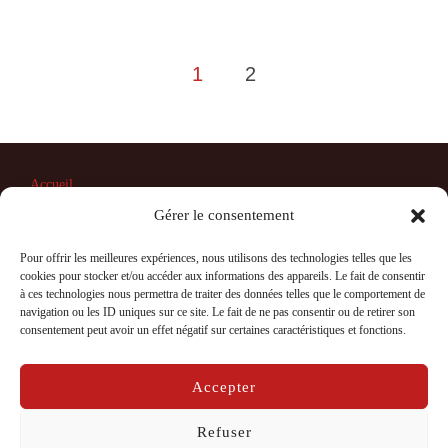
Pagination
1
2
des
publications
Accueil
Contact
Gérer le consentement
Mentions légales, politique de confidentialité et cookies
Politique de cookies (UE)
Pour offrir les meilleures expériences, nous utilisons des technologies telles que les
cookies pour stocker et/ou accéder aux informations des appareils. Le fait de consentir
à ces technologies nous permettra de traiter des données telles que le comportement de
navigation ou les ID uniques sur ce site. Le fait de ne pas consentir ou de retirer son
consentement peut avoir un effet négatif sur certaines caractéristiques et fonctions.
Mentions légales, politique de confidentialité et cookies
Copyright © 2026 La Compagnie Caravelle
Accepter
Inspiro Theme
par
WPZOOM
Refuser