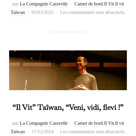
par
La Compagnie Caravelle
Carnet de bord
,
Il Vit
,
Il vit
Publié
Taïwan
05/03/2025
Les commentaires sont désactivés.
le
“Il Vit” Taïwan, “Veni, vidi, flevi !”
par
La Compagnie Caravelle
Carnet de bord
,
Il Vit
,
Il vit
Publié
Taïwan
17/12/2024
Les commentaires sont désactivés.