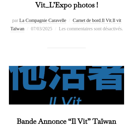
Vit_L’Expo photos !
par
La Compagnie Caravelle
Carnet de bord
,
Il Vit
,
Il vit
Publié
Taïwan
07/03/2025
Les commentaires sont désactivés.
le
Bande Annonce “Il Vit” Taïwan