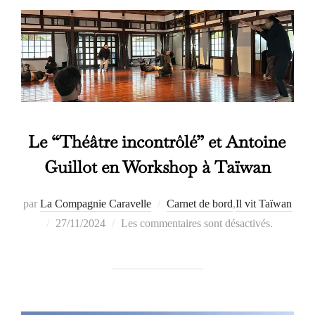
Le “Théâtre incontrôlé” et Antoine
Guillot en Workshop à Taïwan
par
La Compagnie Caravelle
Carnet de bord
,
Il vit Taïwan
Publié
27/11/2024
Les commentaires sont désactivés.
le